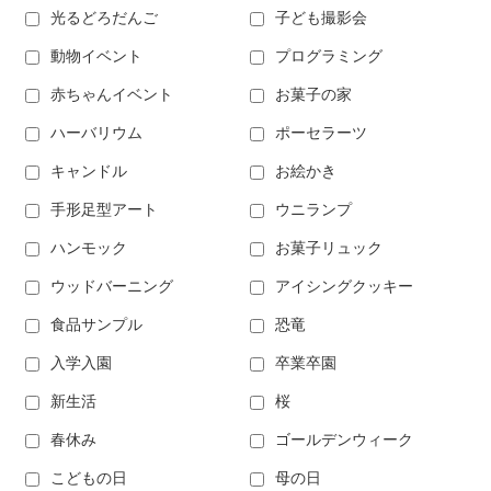
光るどろだんご
子ども撮影会
動物イベント
プログラミング
赤ちゃんイベント
お菓子の家
ハーバリウム
ポーセラーツ
キャンドル
お絵かき
手形足型アート
ウニランプ
ハンモック
お菓子リュック
ウッドバーニング
アイシングクッキー
食品サンプル
恐竜
入学入園
卒業卒園
新生活
桜
春休み
ゴールデンウィーク
こどもの日
母の日