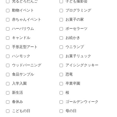
光るどろだんご
子ども撮影会
動物イベント
プログラミング
赤ちゃんイベント
お菓子の家
ハーバリウム
ポーセラーツ
キャンドル
お絵かき
手形足型アート
ウニランプ
ハンモック
お菓子リュック
ウッドバーニング
アイシングクッキー
食品サンプル
恐竜
入学入園
卒業卒園
新生活
桜
春休み
ゴールデンウィーク
こどもの日
母の日