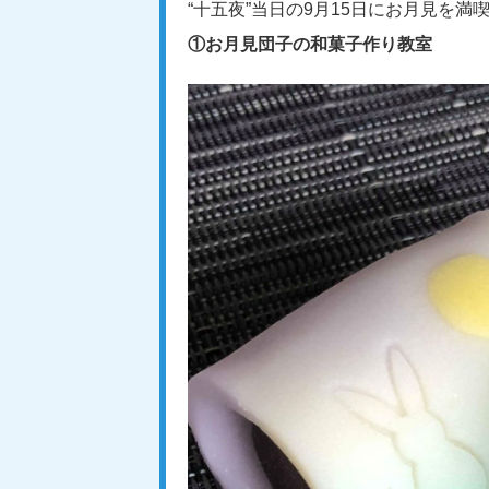
“十五夜”当日の9月15日にお月見を満
①お月見団子の和菓子作り教室