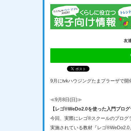
友
9月にtvkハウジングたまプラーザで
≪9月8日(日)≫
【レゴ®WeDo2.0を使った入門プロ
今回、実際にレゴ®スクールのプログ
実施されている教材『レゴ®WeDo2