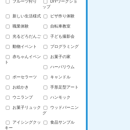
フルーツ狩り
DIYワークショ
ップ
新しい生活様式
ピザ作り体験
職業体験
自転車教室
光るどろだんご
子ども撮影会
動物イベント
プログラミング
赤ちゃんイベン
お菓子の家
ト
ハーバリウム
ポーセラーツ
キャンドル
お絵かき
手形足型アート
ウニランプ
ハンモック
お菓子リュック
ウッドバーニン
グ
アイシングクッ
食品サンプル
キー