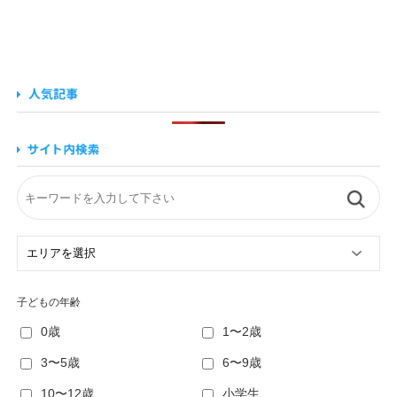
子どもの年齢
0歳
1〜2歳
3〜5歳
6〜9歳
10〜12歳
小学生