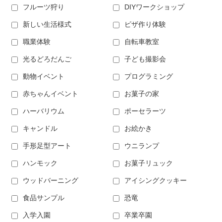
フルーツ狩り
DIYワークショップ
新しい生活様式
ピザ作り体験
職業体験
自転車教室
光るどろだんご
子ども撮影会
動物イベント
プログラミング
赤ちゃんイベント
お菓子の家
ハーバリウム
ポーセラーツ
キャンドル
お絵かき
手形足型アート
ウニランプ
ハンモック
お菓子リュック
ウッドバーニング
アイシングクッキー
食品サンプル
恐竜
入学入園
卒業卒園