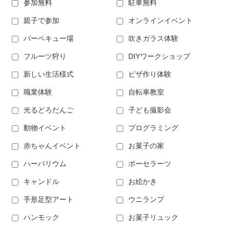
参加無料
駐車無料
親子で参加
オンラインイベント
バーベキュー場
吹きガラス体験
フルーツ狩り
DIYワークショップ
新しい生活様式
ピザ作り体験
職業体験
自転車教室
光るどろだんご
子ども撮影会
動物イベント
プログラミング
赤ちゃんイベント
お菓子の家
ハーバリウム
ポーセラーツ
キャンドル
お絵かき
手形足型アート
ウニランプ
ハンモック
お菓子リュック