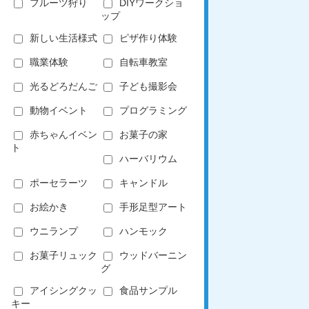
フルーツ狩り
DIYワークショ
ップ
新しい生活様式
ピザ作り体験
職業体験
自転車教室
光るどろだんご
子ども撮影会
動物イベント
プログラミング
赤ちゃんイベン
お菓子の家
ト
ハーバリウム
ポーセラーツ
キャンドル
お絵かき
手形足型アート
ウニランプ
ハンモック
お菓子リュック
ウッドバーニン
グ
アイシングクッ
食品サンプル
キー