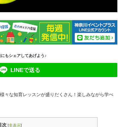
達にもシェアしてあげよう♪
LINEで送る
塚は様々な知育レッスンが盛りだくさん！楽しみながら学べ
目次
[
非表示
]