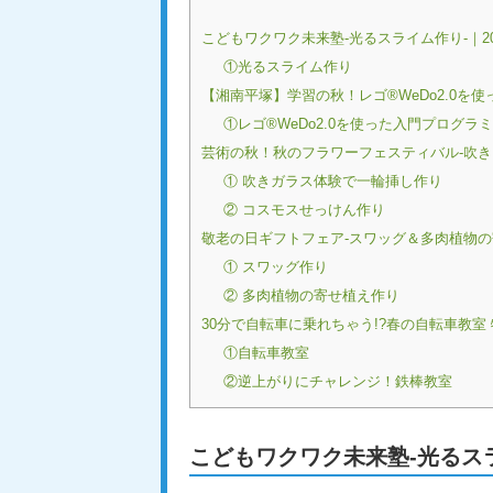
こどもワクワク未来塾-光るスライム作り-｜202
①光るスライム作り
【湘南平塚】学習の秋！レゴ®WeDo2.0を使っ
①レゴ®WeDo2.0を使った入門プログラ
芸術の秋！秋のフラワーフェスティバル-吹きガラ
① 吹きガラス体験で一輪挿し作り
② コスモスせっけん作り
敬老の日ギフトフェア-スワッグ＆多肉植物の寄せ
① スワッグ作り
② 多肉植物の寄せ植え作り
30分で自転車に乗れちゃう!?春の自転車教室 特
①自転車教室
②逆上がりにチャレンジ！鉄棒教室
こどもワクワク未来塾-光るスライ