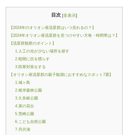
目次
[
非表示
]
【2024年のオリオン座流星群はいつ見れるの？】
【2024年オリオン座流星群を見つけやすい方角・時間帯は？】
【流星群観察のポイント】
1.人工の光が少ない場所を探す
2.暗闇に目を慣らす
3.防寒対策をする
【オリオン座流星群の親子観測におすすめなスポット7選】
1.城ヶ島
2.根岸森林公園
3.久良岐公園
4.菜の花台
5.荒崎公園
6.こども自然公園
7.丹沢湖