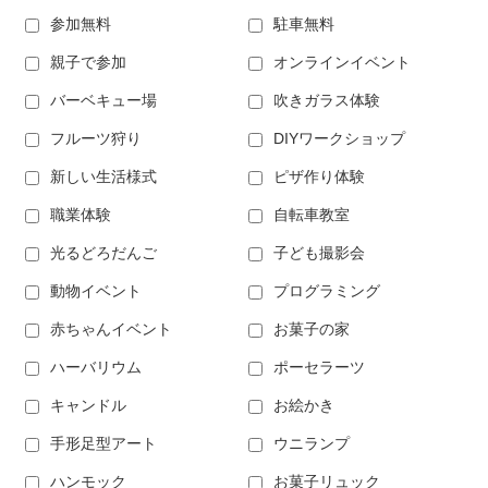
参加無料
駐車無料
親子で参加
オンラインイベント
バーベキュー場
吹きガラス体験
フルーツ狩り
DIYワークショップ
新しい生活様式
ピザ作り体験
職業体験
自転車教室
光るどろだんご
子ども撮影会
動物イベント
プログラミング
赤ちゃんイベント
お菓子の家
ハーバリウム
ポーセラーツ
キャンドル
お絵かき
手形足型アート
ウニランプ
ハンモック
お菓子リュック