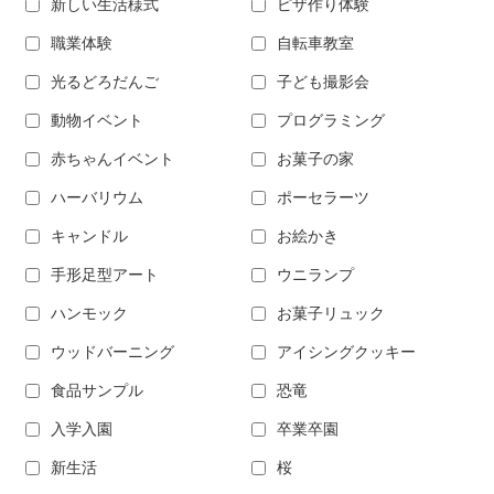
新しい生活様式
ピザ作り体験
職業体験
自転車教室
光るどろだんご
子ども撮影会
動物イベント
プログラミング
赤ちゃんイベント
お菓子の家
ハーバリウム
ポーセラーツ
キャンドル
お絵かき
手形足型アート
ウニランプ
ハンモック
お菓子リュック
ウッドバーニング
アイシングクッキー
食品サンプル
恐竜
入学入園
卒業卒園
新生活
桜