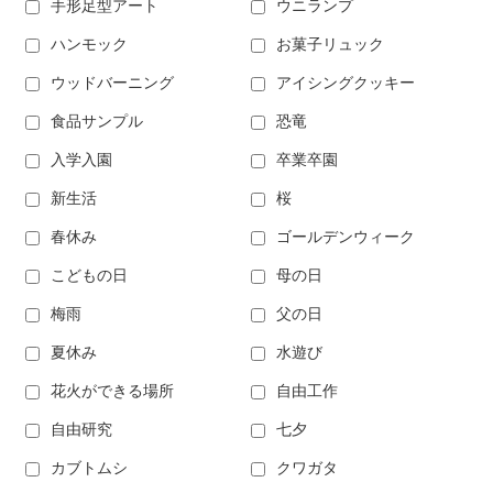
手形足型アート
ウニランプ
ハンモック
お菓子リュック
ウッドバーニング
アイシングクッキー
食品サンプル
恐竜
入学入園
卒業卒園
新生活
桜
春休み
ゴールデンウィーク
こどもの日
母の日
梅雨
父の日
夏休み
水遊び
花火ができる場所
自由工作
自由研究
七夕
カブトムシ
クワガタ