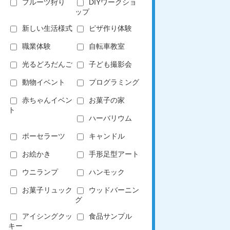
フルーツ狩り
DIYワークショ
ップ
新しい生活様式
ピザ作り体験
職業体験
自転車教室
光るどろだんご
子ども撮影会
動物イベント
プログラミング
赤ちゃんイベン
お菓子の家
ト
ハーバリウム
ポーセラーツ
キャンドル
お絵かき
手形足型アート
ウニランプ
ハンモック
お菓子リュック
ウッドバーニン
グ
アイシングクッ
食品サンプル
キー