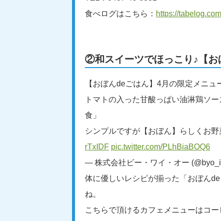
食べログはこちら：
https://tabelog.
②和スイーツでほっこり♪【お
【おぼんdeごはん】4月の限定メニュ
トマトの入った甘酸っぱい油淋鶏ソー
食」
シンプルですが【おぼん】らしくお野
rTxIDF
pic.twitter.com/PLhBiaBOQ6
— 株式会社ビー・ワイ・オー (@byo_i
体に優しいレシピが揃った「おぼんd
ね。
こちらで頂けるカフェメニューはコー