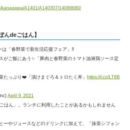
com/kanagawa/A1401/A140307/14088680/
ぼんdeごはん】
ーは「春野菜で新生活応援フェア」‼️
スがご飯にあう✨「豚肉と春野菜のトマト油淋鶏ソース定
菜たっぷり❤️「漬けまぐろ＆トロたく丼」
https://t.co/LT8B
nc)
April 9, 2021
eごはん」。ランチに利用したことがあるかもしれません
ヒーやジュースなどのドリンクに加えて、「抹茶シフォン