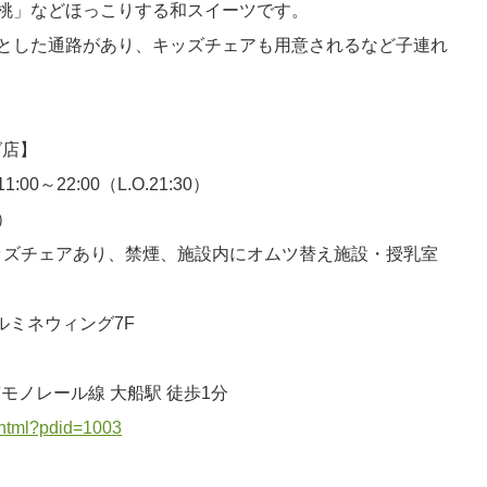
桃」などほっこりする和スイーツです。
とした通路があり、キッズチェアも用意されるなど子連れ
グ店】
～22:00（L.O.21:30）
）
ッズチェアあり、禁煙、施設内にオムツ替え施設・授乳室
船ルミネウィング7F
南モノレール線 大船駅 徒歩1分
l.html?pdid=1003