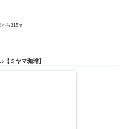
から315m
♪【ミヤマ珈琲】