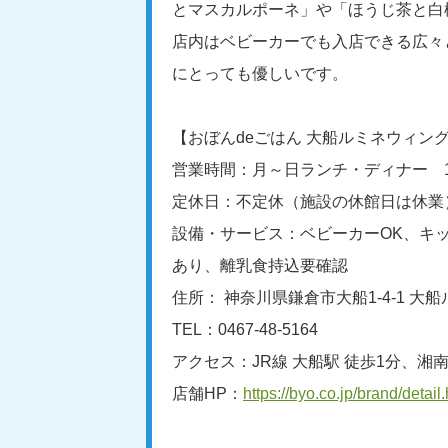
とマスカルポーネ」や「ほうじ茶と白
店内はベビーカーでも入店できる広々
にとっても優しいです。
【おぼんdeごはん 大船ルミネウィン
営業時間：月～日ランチ・ディナー 11:00
定休日：不定休（施設の休館日は休業
設備・サービス：ベビーカーOK、キ
あり、離乳食持込要確認
住所： 神奈川県鎌倉市大船1-4-1 大
TEL：0467-48-5164
アクセス：JR線 大船駅 徒歩1分、湘
店舗HP：
https://byo.co.jp/brand/detai