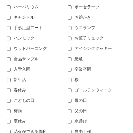
ハーバリウム
ポーセラーツ
キャンドル
お絵かき
手形足型アート
ウニランプ
ハンモック
お菓子リュック
ウッドバーニング
アイシングクッキー
食品サンプル
恐竜
入学入園
卒業卒園
新生活
桜
春休み
ゴールデンウィーク
こどもの日
母の日
梅雨
父の日
夏休み
水遊び
花火ができる場所
自由工作