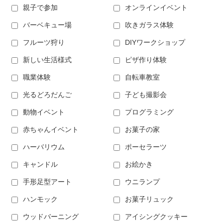
親子で参加
オンラインイベント
バーベキュー場
吹きガラス体験
フルーツ狩り
DIYワークショップ
新しい生活様式
ピザ作り体験
職業体験
自転車教室
光るどろだんご
子ども撮影会
動物イベント
プログラミング
赤ちゃんイベント
お菓子の家
ハーバリウム
ポーセラーツ
キャンドル
お絵かき
手形足型アート
ウニランプ
ハンモック
お菓子リュック
ウッドバーニング
アイシングクッキー