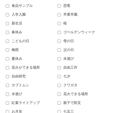
食品サンプル
恐竜
入学入園
卒業卒園
新生活
桜
春休み
ゴールデンウィーク
こどもの日
母の日
梅雨
父の日
夏休み
水遊び
花火ができる場所
自由工作
自由研究
七夕
カブトムシ
クワガタ
水遊び
花火できる場所
紅葉ライトアップ
親子で防災
お月見
七五三