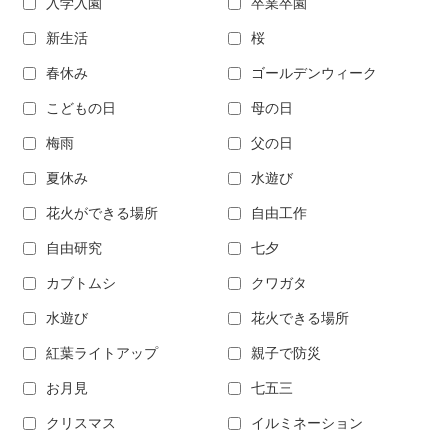
入学入園
卒業卒園
新生活
桜
春休み
ゴールデンウィーク
こどもの日
母の日
梅雨
父の日
夏休み
水遊び
花火ができる場所
自由工作
自由研究
七夕
カブトムシ
クワガタ
水遊び
花火できる場所
紅葉ライトアップ
親子で防災
お月見
七五三
クリスマス
イルミネーション