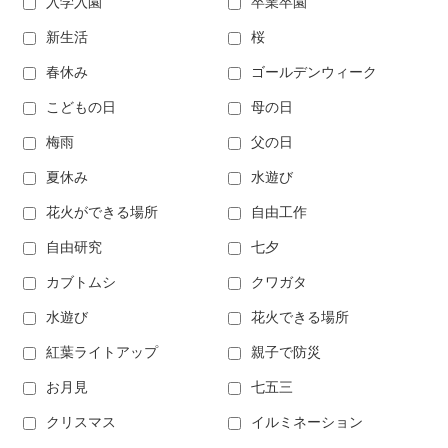
入学入園
卒業卒園
新生活
桜
春休み
ゴールデンウィーク
こどもの日
母の日
梅雨
父の日
夏休み
水遊び
花火ができる場所
自由工作
自由研究
七夕
カブトムシ
クワガタ
水遊び
花火できる場所
紅葉ライトアップ
親子で防災
お月見
七五三
クリスマス
イルミネーション