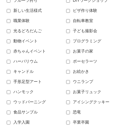
フルーツ狩り
DIYワークショップ
新しい生活様式
ピザ作り体験
職業体験
自転車教室
光るどろだんご
子ども撮影会
動物イベント
プログラミング
赤ちゃんイベント
お菓子の家
ハーバリウム
ポーセラーツ
キャンドル
お絵かき
手形足型アート
ウニランプ
ハンモック
お菓子リュック
ウッドバーニング
アイシングクッキー
食品サンプル
恐竜
入学入園
卒業卒園