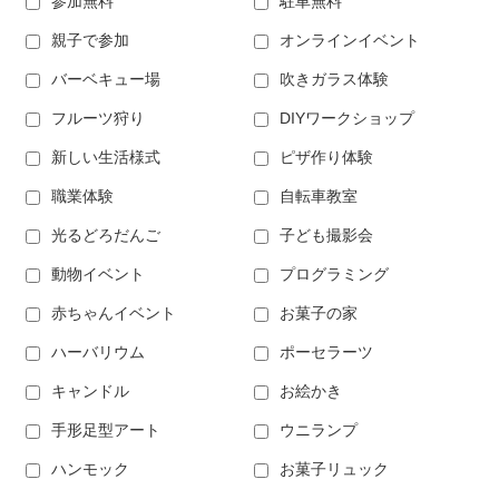
参加無料
駐車無料
親子で参加
オンラインイベント
バーベキュー場
吹きガラス体験
フルーツ狩り
DIYワークショップ
新しい生活様式
ピザ作り体験
職業体験
自転車教室
光るどろだんご
子ども撮影会
動物イベント
プログラミング
赤ちゃんイベント
お菓子の家
ハーバリウム
ポーセラーツ
キャンドル
お絵かき
手形足型アート
ウニランプ
ハンモック
お菓子リュック