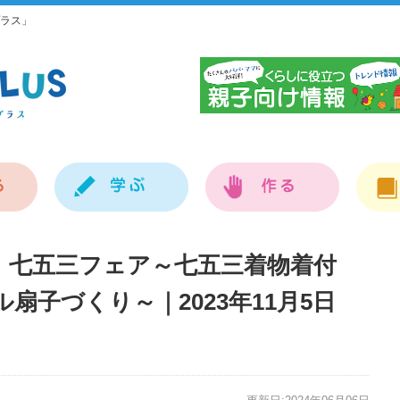
ラス」
神
！七五三フェア～七五三着物着付
扇子づくり～｜2023年11月5日