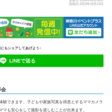
更新日:2024年06月06日
投稿日:2023年10月23日
達にもシェアしてあげよう♪
LINEで送る
影会
体験できます。子どもや家族写真を得意とするママカメラ
ママも安心をして撮影を楽しむことが出来ます。