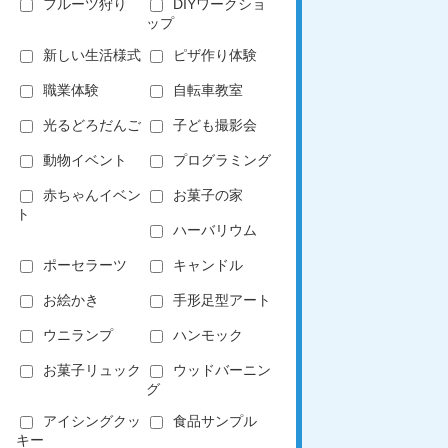
フルーツ狩り
DIYワークショ
ップ
新しい生活様式
ピザ作り体験
職業体験
自転車教室
光るどろだんご
子ども撮影会
動物イベント
プログラミング
赤ちゃんイベン
お菓子の家
ト
ハーバリウム
ポーセラーツ
キャンドル
お絵かき
手形足型アート
ウニランプ
ハンモック
お菓子リュック
ウッドバーニン
グ
アイシングクッ
食品サンプル
キー