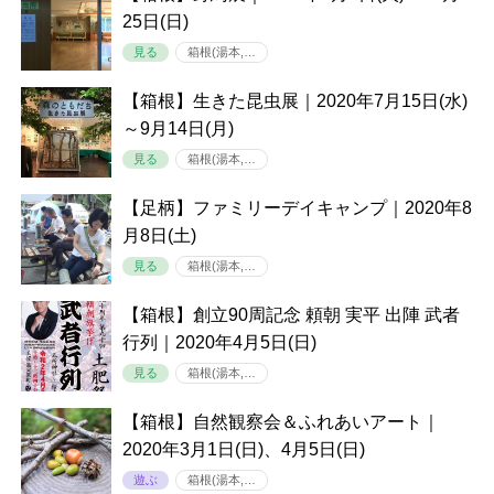
25日(日)
見る
箱根(湯本,…
【箱根】生きた昆虫展｜2020年7月15日(水)
～9月14日(月)
見る
箱根(湯本,…
【足柄】ファミリーデイキャンプ｜2020年8
月8日(土)
見る
箱根(湯本,…
【箱根】創立90周記念 頼朝 実平 出陣 武者
行列｜2020年4月5日(日)
見る
箱根(湯本,…
【箱根】自然観察会＆ふれあいアート｜
2020年3月1日(日)、4月5日(日)
遊ぶ
箱根(湯本,…