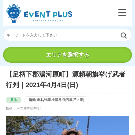
エリアを選択する
【足柄下郡湯河原町】源頼朝旗挙げ武者
行列｜2021年4月4日(日)
見る
箱根(湯本,強羅,小涌谷,仙石原,芦ノ湖)
投稿日:2021年03月02日