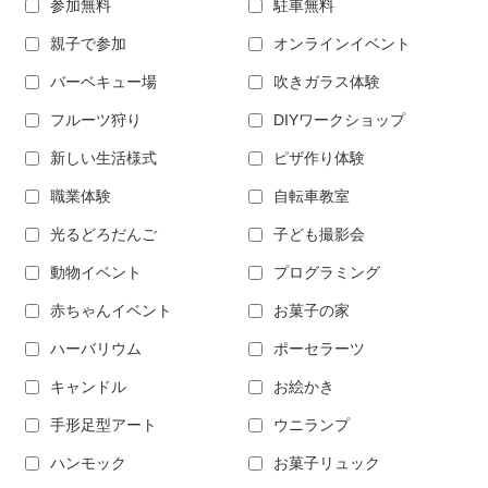
参加無料
駐車無料
親子で参加
オンラインイベント
バーベキュー場
吹きガラス体験
フルーツ狩り
DIYワークショップ
新しい生活様式
ピザ作り体験
職業体験
自転車教室
光るどろだんご
子ども撮影会
動物イベント
プログラミング
赤ちゃんイベント
お菓子の家
ハーバリウム
ポーセラーツ
キャンドル
お絵かき
手形足型アート
ウニランプ
ハンモック
お菓子リュック