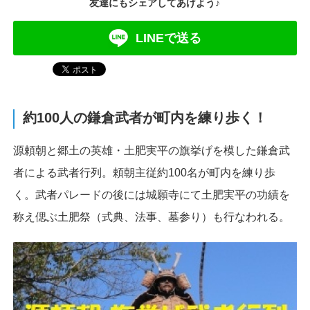
友達にもシェアしてあげよう♪
LINEで送る
約100人の鎌倉武者が町内を練り歩く！
源頼朝と郷土の英雄・土肥実平の旗挙げを模した鎌倉武
者による武者行列。頼朝主従約100名が町内を練り歩
く。武者パレードの後には城願寺にて土肥実平の功績を
称え偲ぶ土肥祭（式典、法事、墓参り）も行なわれる。