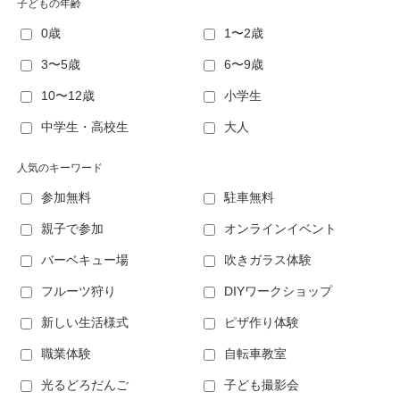
子どもの年齢
0歳
1〜2歳
3〜5歳
6〜9歳
10〜12歳
小学生
中学生・高校生
大人
人気のキーワード
参加無料
駐車無料
親子で参加
オンラインイベント
バーベキュー場
吹きガラス体験
フルーツ狩り
DIYワークショップ
新しい生活様式
ピザ作り体験
職業体験
自転車教室
光るどろだんご
子ども撮影会