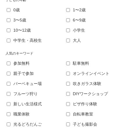
子どもの年齢
0歳
1〜2歳
3〜5歳
6〜9歳
10〜12歳
小学生
中学生・高校生
大人
人気のキーワード
参加無料
駐車無料
親子で参加
オンラインイベント
バーベキュー場
吹きガラス体験
フルーツ狩り
DIYワークショップ
新しい生活様式
ピザ作り体験
職業体験
自転車教室
光るどろだんご
子ども撮影会