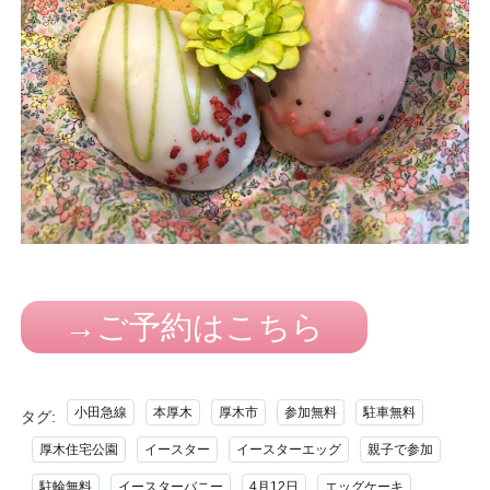
→ご予約はこちら
小田急線
本厚木
厚木市
参加無料
駐車無料
タグ:
厚木住宅公園
イースター
イースターエッグ
親子で参加
駐輪無料
イースターバニー
4月12日
エッグケーキ