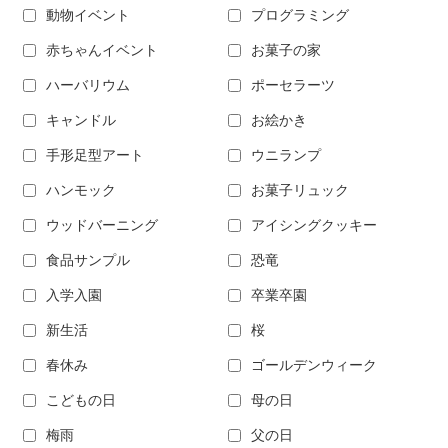
動物イベント
プログラミング
赤ちゃんイベント
お菓子の家
ハーバリウム
ポーセラーツ
キャンドル
お絵かき
手形足型アート
ウニランプ
ハンモック
お菓子リュック
ウッドバーニング
アイシングクッキー
食品サンプル
恐竜
入学入園
卒業卒園
新生活
桜
春休み
ゴールデンウィーク
こどもの日
母の日
梅雨
父の日