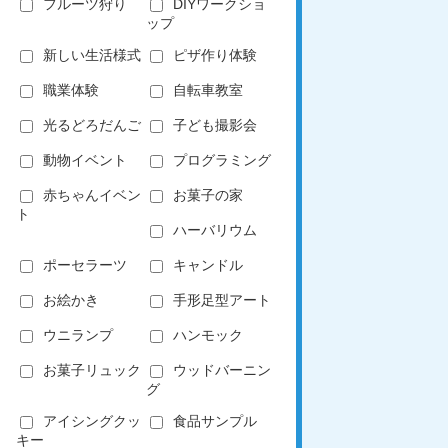
フルーツ狩り
DIYワークショ
ップ
新しい生活様式
ピザ作り体験
職業体験
自転車教室
光るどろだんご
子ども撮影会
動物イベント
プログラミング
赤ちゃんイベン
お菓子の家
ト
ハーバリウム
ポーセラーツ
キャンドル
お絵かき
手形足型アート
ウニランプ
ハンモック
お菓子リュック
ウッドバーニン
グ
アイシングクッ
食品サンプル
キー