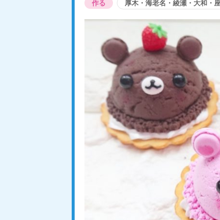
作る
厚木・海老名・綾瀬・大和・