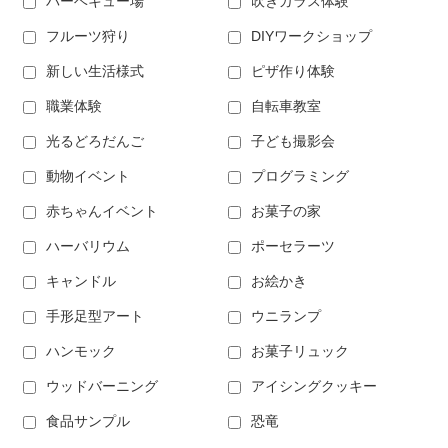
バーベキュー場
吹きガラス体験
フルーツ狩り
DIYワークショップ
新しい生活様式
ピザ作り体験
職業体験
自転車教室
光るどろだんご
子ども撮影会
動物イベント
プログラミング
赤ちゃんイベント
お菓子の家
ハーバリウム
ポーセラーツ
キャンドル
お絵かき
手形足型アート
ウニランプ
ハンモック
お菓子リュック
ウッドバーニング
アイシングクッキー
食品サンプル
恐竜