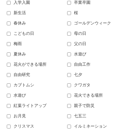
入学入園
卒業卒園
新生活
桜
春休み
ゴールデンウィーク
こどもの日
母の日
梅雨
父の日
夏休み
水遊び
花火ができる場所
自由工作
自由研究
七夕
カブトムシ
クワガタ
水遊び
花火できる場所
紅葉ライトアップ
親子で防災
お月見
七五三
クリスマス
イルミネーション