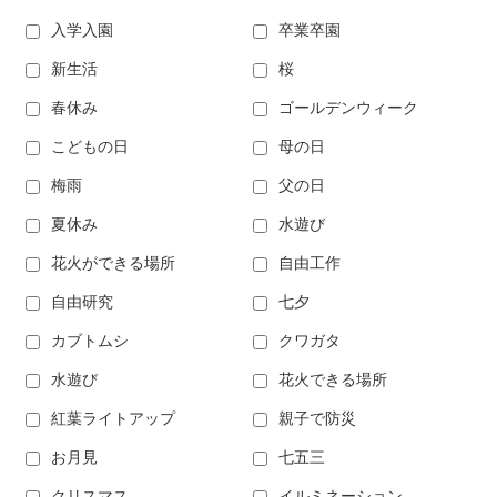
入学入園
卒業卒園
新生活
桜
春休み
ゴールデンウィーク
こどもの日
母の日
梅雨
父の日
夏休み
水遊び
花火ができる場所
自由工作
自由研究
七夕
カブトムシ
クワガタ
水遊び
花火できる場所
紅葉ライトアップ
親子で防災
お月見
七五三
クリスマス
イルミネーション