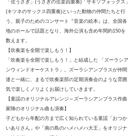
「弦うさぎ」(うさぎの弦楽四重奏)「サキソフォックス」
(キツネのサックス四重奏)といった動物の仲間たちと行
う、親子のためのコンサート『音楽の絵本』は、全国各
地のホールで話題となり、海外公演も含め年間約150を
数えます。
【吹奏楽を全開で楽しもう！】
「吹奏楽を全開で楽しもう！」と結成した 「ズーラシア
ンウィンドオーケストラ」。ズーラシアンブラスが仲間
達と一緒に、まるで吹奏楽部の定期演奏会のような雰囲
気で楽しくノリよくお届けしていきます。
【童謡のオリジナルアレンジ～ズーラシアンブラス作曲
家陣のオリジナル曲も演奏】
子どもから年配の方まで広く知られている童謡「おつか
いありさん」や「南の島のハメハメハ大王」をオリジナ