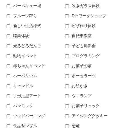
バーベキュー場
吹きガラス体験
フルーツ狩り
DIYワークショップ
新しい生活様式
ピザ作り体験
職業体験
自転車教室
光るどろだんご
子ども撮影会
動物イベント
プログラミング
赤ちゃんイベント
お菓子の家
ハーバリウム
ポーセラーツ
キャンドル
お絵かき
手形足型アート
ウニランプ
ハンモック
お菓子リュック
ウッドバーニング
アイシングクッキー
食品サンプル
恐竜