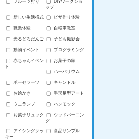
フルーツ狩り
DIYワークショ
ップ
新しい生活様式
ピザ作り体験
職業体験
自転車教室
光るどろだんご
子ども撮影会
動物イベント
プログラミング
赤ちゃんイベン
お菓子の家
ト
ハーバリウム
ポーセラーツ
キャンドル
お絵かき
手形足型アート
ウニランプ
ハンモック
お菓子リュック
ウッドバーニン
グ
アイシングクッ
食品サンプル
キー