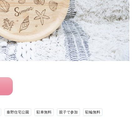
ら
秦野住宅公園
駐車無料
親子で参加
駐輪無料