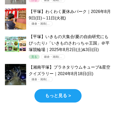
【平塚】わくわく夏休みパーク｜2026年8月
9日(日)～11日(火祝)
鎌倉・湘南(…
【平塚】いきもの大集合!夏の自由研究にも
ぴったり♪「いきものさわっちゃ王国」＠平
塚競輪場｜2025年8月2日(土)&3日(日)
見る
鎌倉・湘南(…
【湘南平塚】プラネタリウムキューブ&星空
クイズラリー｜2024年8月18日(日)
鎌倉・湘南(…
もっと見る >