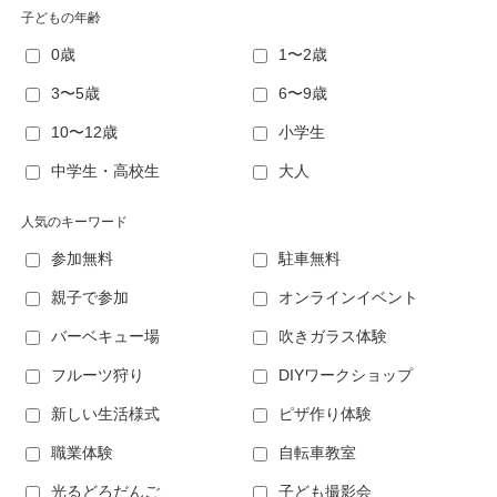
子どもの年齢
0歳
1〜2歳
3〜5歳
6〜9歳
10〜12歳
小学生
中学生・高校生
大人
人気のキーワード
参加無料
駐車無料
親子で参加
オンラインイベント
バーベキュー場
吹きガラス体験
フルーツ狩り
DIYワークショップ
新しい生活様式
ピザ作り体験
職業体験
自転車教室
光るどろだんご
子ども撮影会