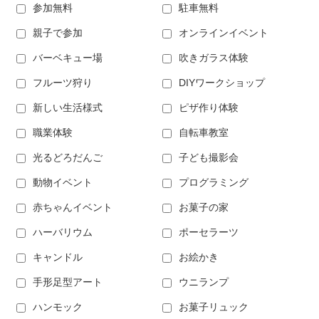
参加無料
駐車無料
親子で参加
オンラインイベント
バーベキュー場
吹きガラス体験
フルーツ狩り
DIYワークショップ
新しい生活様式
ピザ作り体験
職業体験
自転車教室
光るどろだんご
子ども撮影会
動物イベント
プログラミング
赤ちゃんイベント
お菓子の家
ハーバリウム
ポーセラーツ
キャンドル
お絵かき
手形足型アート
ウニランプ
ハンモック
お菓子リュック