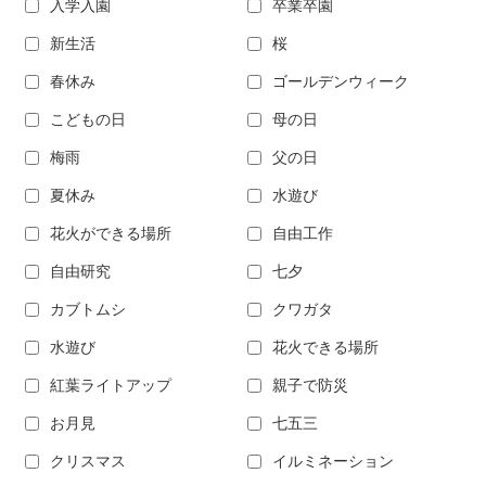
入学入園
卒業卒園
新生活
桜
春休み
ゴールデンウィーク
こどもの日
母の日
梅雨
父の日
夏休み
水遊び
花火ができる場所
自由工作
自由研究
七夕
カブトムシ
クワガタ
水遊び
花火できる場所
紅葉ライトアップ
親子で防災
お月見
七五三
クリスマス
イルミネーション