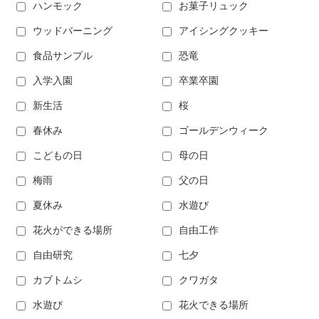
ハンモック
お菓子リュック
ウッドバーニング
アイシングクッキー
食品サンプル
恐竜
入学入園
卒業卒園
新生活
桜
春休み
ゴールデンウィーク
こどもの日
母の日
梅雨
父の日
夏休み
水遊び
花火ができる場所
自由工作
自由研究
七夕
カブトムシ
クワガタ
水遊び
花火できる場所