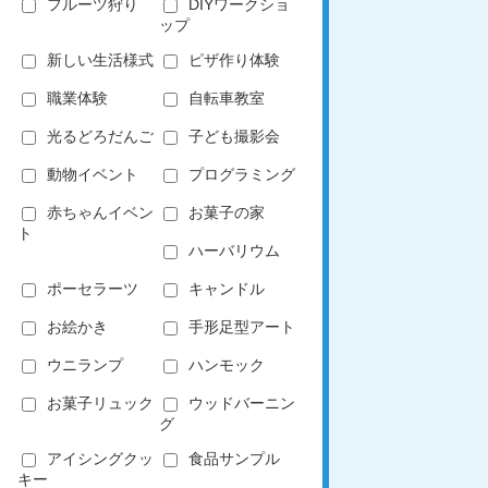
フルーツ狩り
DIYワークショ
ップ
新しい生活様式
ピザ作り体験
職業体験
自転車教室
光るどろだんご
子ども撮影会
動物イベント
プログラミング
赤ちゃんイベン
お菓子の家
ト
ハーバリウム
ポーセラーツ
キャンドル
お絵かき
手形足型アート
ウニランプ
ハンモック
お菓子リュック
ウッドバーニン
グ
アイシングクッ
食品サンプル
キー