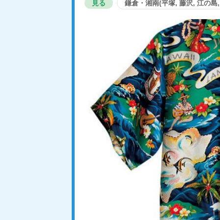
見る
鎌倉・湘南(平塚, 藤沢, 江の島, 