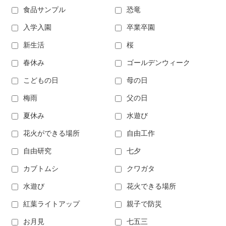
食品サンプル
恐竜
入学入園
卒業卒園
新生活
桜
春休み
ゴールデンウィーク
こどもの日
母の日
梅雨
父の日
夏休み
水遊び
花火ができる場所
自由工作
自由研究
七夕
カブトムシ
クワガタ
水遊び
花火できる場所
紅葉ライトアップ
親子で防災
お月見
七五三