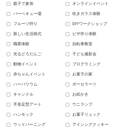
親子で参加
オンラインイベント
バーベキュー場
吹きガラス体験
フルーツ狩り
DIYワークショップ
新しい生活様式
ピザ作り体験
職業体験
自転車教室
光るどろだんご
子ども撮影会
動物イベント
プログラミング
赤ちゃんイベント
お菓子の家
ハーバリウム
ポーセラーツ
キャンドル
お絵かき
手形足型アート
ウニランプ
ハンモック
お菓子リュック
ウッドバーニング
アイシングクッキー