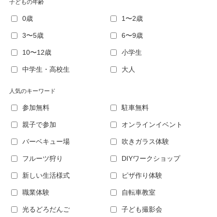
子どもの年齢
0歳
1〜2歳
3〜5歳
6〜9歳
10〜12歳
小学生
中学生・高校生
大人
人気のキーワード
参加無料
駐車無料
親子で参加
オンラインイベント
バーベキュー場
吹きガラス体験
フルーツ狩り
DIYワークショップ
新しい生活様式
ピザ作り体験
職業体験
自転車教室
光るどろだんご
子ども撮影会