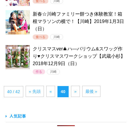
食べる
川崎
新春☆川崎ファミリー餅つき体験教室！箱
根マラソンの横で！【川崎】2019年1月3日
（日）
食べる
川崎
クリスマスver🎄ハ―バリウム&スワッグ作
り♥クリスマスワークショップ【武蔵小杉】
2018年12月9日（日）
作る
川崎
« 先頭
«
»
最後 »
40 / 42
40