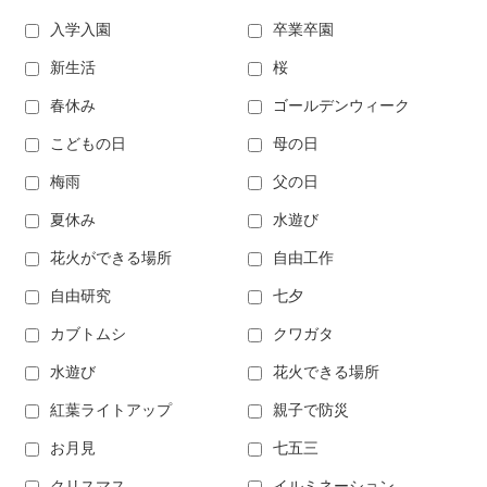
入学入園
卒業卒園
新生活
桜
春休み
ゴールデンウィーク
こどもの日
母の日
梅雨
父の日
夏休み
水遊び
花火ができる場所
自由工作
自由研究
七夕
カブトムシ
クワガタ
水遊び
花火できる場所
紅葉ライトアップ
親子で防災
お月見
七五三
クリスマス
イルミネーション