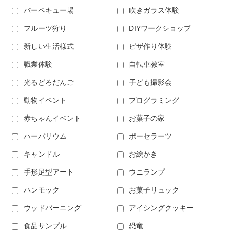
バーベキュー場
吹きガラス体験
フルーツ狩り
DIYワークショップ
新しい生活様式
ピザ作り体験
職業体験
自転車教室
光るどろだんご
子ども撮影会
動物イベント
プログラミング
赤ちゃんイベント
お菓子の家
ハーバリウム
ポーセラーツ
キャンドル
お絵かき
手形足型アート
ウニランプ
ハンモック
お菓子リュック
ウッドバーニング
アイシングクッキー
食品サンプル
恐竜