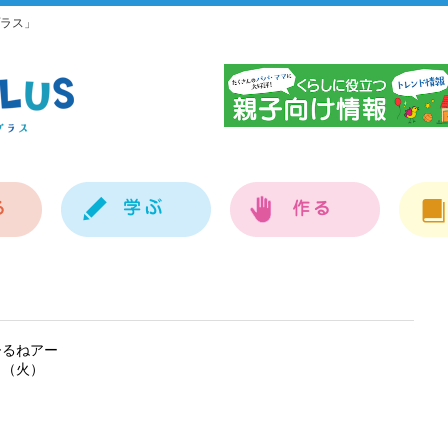
ラス」
神
ひるねアー
日（火）