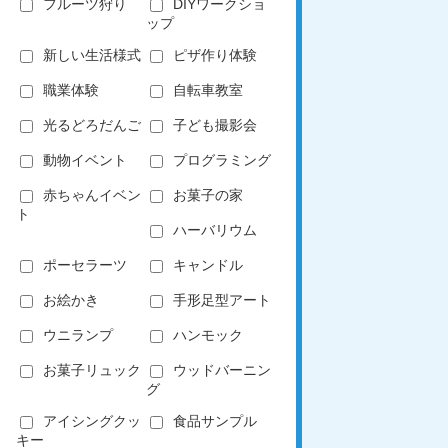
フルーツ狩り
DIYワークショ
ップ
新しい生活様式
ピザ作り体験
職業体験
自転車教室
光るどろだんご
子ども撮影会
動物イベント
プログラミング
赤ちゃんイベン
お菓子の家
ト
ハーバリウム
ポーセラーツ
キャンドル
お絵かき
手形足型アート
ウニランプ
ハンモック
お菓子リュック
ウッドバーニン
グ
アイシングクッ
食品サンプル
キー