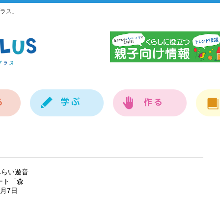
ラス」
神
みらい遊音
ート「森
8月7日