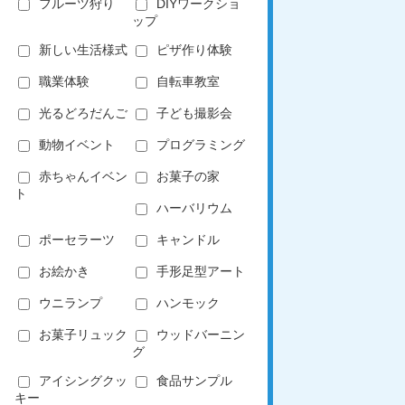
フルーツ狩り
DIYワークショ
ップ
新しい生活様式
ピザ作り体験
職業体験
自転車教室
光るどろだんご
子ども撮影会
動物イベント
プログラミング
赤ちゃんイベン
お菓子の家
ト
ハーバリウム
ポーセラーツ
キャンドル
お絵かき
手形足型アート
ウニランプ
ハンモック
お菓子リュック
ウッドバーニン
グ
アイシングクッ
食品サンプル
キー