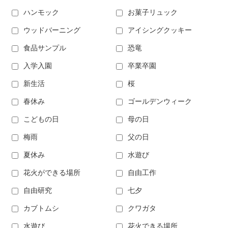
ハンモック
お菓子リュック
ウッドバーニング
アイシングクッキー
食品サンプル
恐竜
入学入園
卒業卒園
新生活
桜
春休み
ゴールデンウィーク
こどもの日
母の日
梅雨
父の日
夏休み
水遊び
花火ができる場所
自由工作
自由研究
七夕
カブトムシ
クワガタ
水遊び
花火できる場所