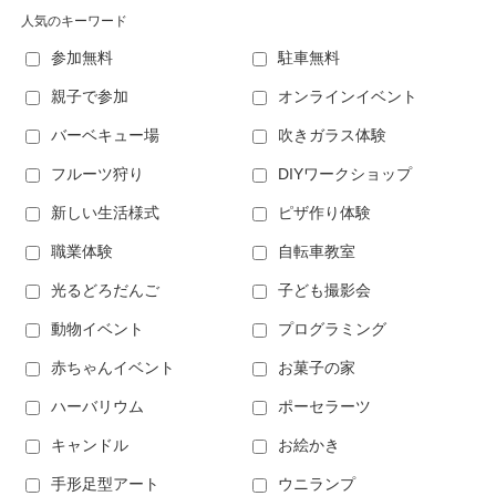
人気のキーワード
参加無料
駐車無料
親子で参加
オンラインイベント
バーベキュー場
吹きガラス体験
フルーツ狩り
DIYワークショップ
新しい生活様式
ピザ作り体験
職業体験
自転車教室
光るどろだんご
子ども撮影会
動物イベント
プログラミング
赤ちゃんイベント
お菓子の家
ハーバリウム
ポーセラーツ
キャンドル
お絵かき
手形足型アート
ウニランプ