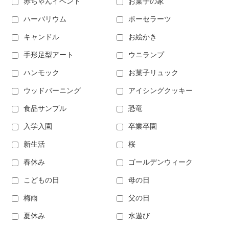
赤ちゃんイベント
お菓子の家
ハーバリウム
ポーセラーツ
キャンドル
お絵かき
手形足型アート
ウニランプ
ハンモック
お菓子リュック
ウッドバーニング
アイシングクッキー
食品サンプル
恐竜
入学入園
卒業卒園
新生活
桜
春休み
ゴールデンウィーク
こどもの日
母の日
梅雨
父の日
夏休み
水遊び