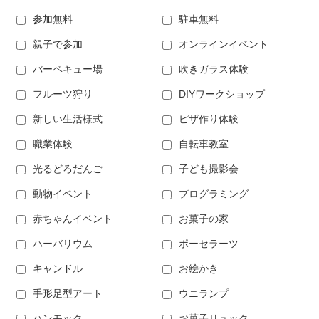
参加無料
駐車無料
親子で参加
オンラインイベント
バーベキュー場
吹きガラス体験
フルーツ狩り
DIYワークショップ
新しい生活様式
ピザ作り体験
職業体験
自転車教室
光るどろだんご
子ども撮影会
動物イベント
プログラミング
赤ちゃんイベント
お菓子の家
ハーバリウム
ポーセラーツ
キャンドル
お絵かき
手形足型アート
ウニランプ
ハンモック
お菓子リュック