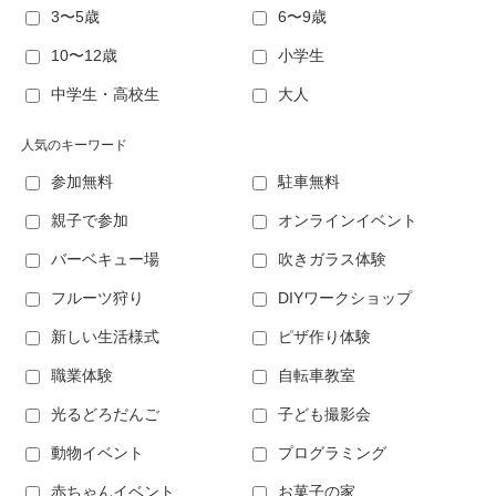
3〜5歳
6〜9歳
10〜12歳
小学生
中学生・高校生
大人
人気のキーワード
参加無料
駐車無料
親子で参加
オンラインイベント
バーベキュー場
吹きガラス体験
フルーツ狩り
DIYワークショップ
新しい生活様式
ピザ作り体験
職業体験
自転車教室
光るどろだんご
子ども撮影会
動物イベント
プログラミング
赤ちゃんイベント
お菓子の家