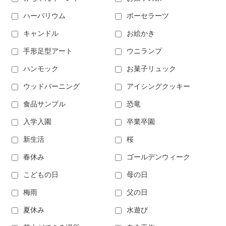
ハーバリウム
ポーセラーツ
キャンドル
お絵かき
手形足型アート
ウニランプ
ハンモック
お菓子リュック
ウッドバーニング
アイシングクッキー
食品サンプル
恐竜
入学入園
卒業卒園
新生活
桜
春休み
ゴールデンウィーク
こどもの日
母の日
梅雨
父の日
夏休み
水遊び