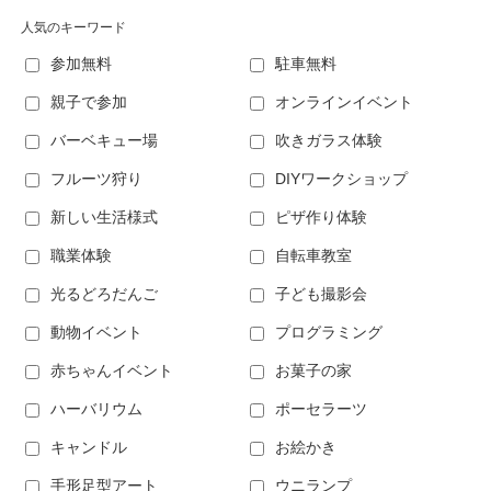
人気のキーワード
参加無料
駐車無料
親子で参加
オンラインイベント
バーベキュー場
吹きガラス体験
フルーツ狩り
DIYワークショップ
新しい生活様式
ピザ作り体験
職業体験
自転車教室
光るどろだんご
子ども撮影会
動物イベント
プログラミング
赤ちゃんイベント
お菓子の家
ハーバリウム
ポーセラーツ
キャンドル
お絵かき
手形足型アート
ウニランプ