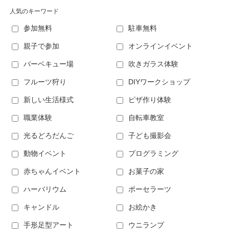
人気のキーワード
参加無料
駐車無料
親子で参加
オンラインイベント
バーベキュー場
吹きガラス体験
フルーツ狩り
DIYワークショップ
新しい生活様式
ピザ作り体験
職業体験
自転車教室
光るどろだんご
子ども撮影会
動物イベント
プログラミング
赤ちゃんイベント
お菓子の家
ハーバリウム
ポーセラーツ
キャンドル
お絵かき
手形足型アート
ウニランプ