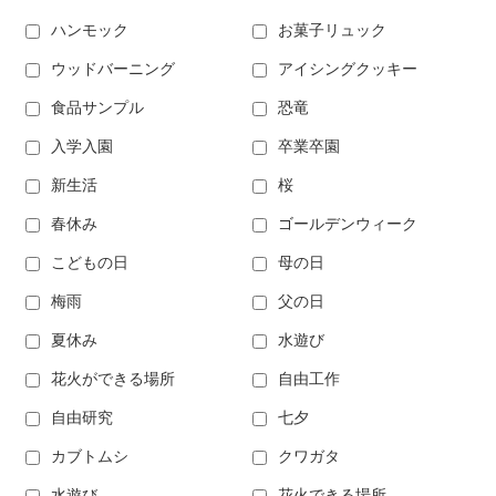
ハンモック
お菓子リュック
ウッドバーニング
アイシングクッキー
食品サンプル
恐竜
入学入園
卒業卒園
新生活
桜
春休み
ゴールデンウィーク
こどもの日
母の日
梅雨
父の日
夏休み
水遊び
花火ができる場所
自由工作
自由研究
七夕
カブトムシ
クワガタ
水遊び
花火できる場所