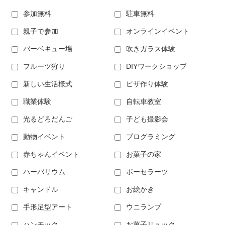
参加無料
駐車無料
親子で参加
オンラインイベント
バーベキュー場
吹きガラス体験
フルーツ狩り
DIYワークショップ
新しい生活様式
ピザ作り体験
職業体験
自転車教室
光るどろだんご
子ども撮影会
動物イベント
プログラミング
赤ちゃんイベント
お菓子の家
ハーバリウム
ポーセラーツ
キャンドル
お絵かき
手形足型アート
ウニランプ
ハンモック
お菓子リュック