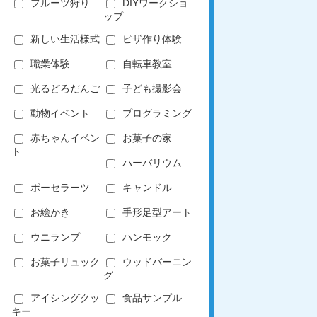
フルーツ狩り
DIYワークショ
ップ
新しい生活様式
ピザ作り体験
職業体験
自転車教室
光るどろだんご
子ども撮影会
動物イベント
プログラミング
赤ちゃんイベン
お菓子の家
ト
ハーバリウム
ポーセラーツ
キャンドル
お絵かき
手形足型アート
ウニランプ
ハンモック
お菓子リュック
ウッドバーニン
グ
アイシングクッ
食品サンプル
キー