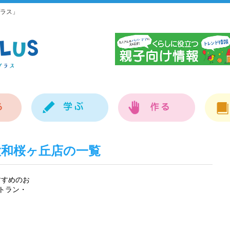
ラス」
神
大和桜ヶ丘店の一覧
すすめのお
トラン・
】