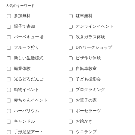
人気のキーワード
参加無料
駐車無料
親子で参加
オンラインイベント
バーベキュー場
吹きガラス体験
フルーツ狩り
DIYワークショップ
新しい生活様式
ピザ作り体験
職業体験
自転車教室
光るどろだんご
子ども撮影会
動物イベント
プログラミング
赤ちゃんイベント
お菓子の家
ハーバリウム
ポーセラーツ
キャンドル
お絵かき
手形足型アート
ウニランプ