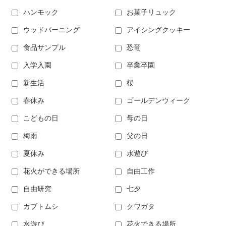
ハンモック
お菓子リュック
ウッドバーニング
アイシングクッキー
食品サンプル
恐竜
入学入園
卒業卒園
新生活
桜
春休み
ゴールデンウィーク
こどもの日
母の日
梅雨
父の日
夏休み
水遊び
花火ができる場所
自由工作
自由研究
七夕
カブトムシ
クワガタ
水遊び
花火できる場所