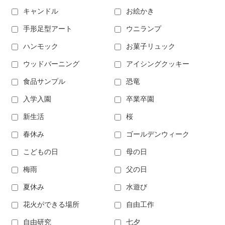
キャンドル
お絵かき
手形足型アート
ウニランプ
ハンモック
お菓子リュック
ウッドバーニング
アイシングクッキー
食品サンプル
恐竜
入学入園
卒業卒園
新生活
桜
春休み
ゴールデンウィーク
こどもの日
母の日
梅雨
父の日
夏休み
水遊び
花火ができる場所
自由工作
自由研究
七夕