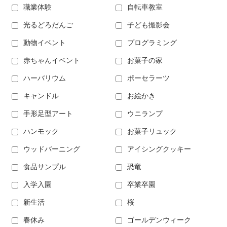
職業体験
自転車教室
光るどろだんご
子ども撮影会
動物イベント
プログラミング
赤ちゃんイベント
お菓子の家
ハーバリウム
ポーセラーツ
キャンドル
お絵かき
手形足型アート
ウニランプ
ハンモック
お菓子リュック
ウッドバーニング
アイシングクッキー
食品サンプル
恐竜
入学入園
卒業卒園
新生活
桜
春休み
ゴールデンウィーク