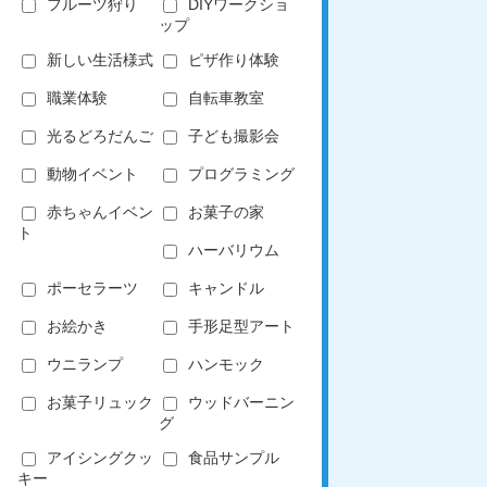
フルーツ狩り
DIYワークショ
ップ
新しい生活様式
ピザ作り体験
職業体験
自転車教室
光るどろだんご
子ども撮影会
動物イベント
プログラミング
赤ちゃんイベン
お菓子の家
ト
ハーバリウム
ポーセラーツ
キャンドル
お絵かき
手形足型アート
ウニランプ
ハンモック
お菓子リュック
ウッドバーニン
グ
アイシングクッ
食品サンプル
キー