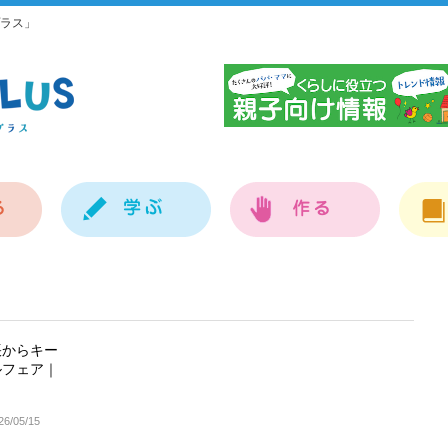
ラス」
神
帳からキー
ルフェア｜
26/05/15