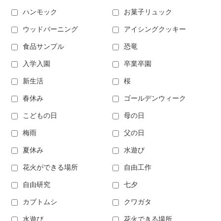
ハンモック
お菓子リュック
ウッドバーニング
アイシングクッキー
食品サンプル
恐竜
入学入園
卒業卒園
新生活
桜
春休み
ゴールデンウィーク
こどもの日
母の日
梅雨
父の日
夏休み
水遊び
花火ができる場所
自由工作
自由研究
七夕
カブトムシ
クワガタ
水遊び
花火できる場所