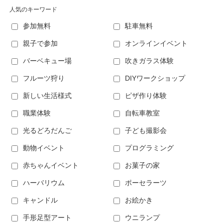
人気のキーワード
参加無料
駐車無料
親子で参加
オンラインイベント
バーベキュー場
吹きガラス体験
フルーツ狩り
DIYワークショップ
新しい生活様式
ピザ作り体験
職業体験
自転車教室
光るどろだんご
子ども撮影会
動物イベント
プログラミング
赤ちゃんイベント
お菓子の家
ハーバリウム
ポーセラーツ
キャンドル
お絵かき
手形足型アート
ウニランプ