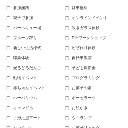
参加無料
駐車無料
親子で参加
オンラインイベント
バーベキュー場
吹きガラス体験
フルーツ狩り
DIYワークショップ
新しい生活様式
ピザ作り体験
職業体験
自転車教室
光るどろだんご
子ども撮影会
動物イベント
プログラミング
赤ちゃんイベント
お菓子の家
ハーバリウム
ポーセラーツ
キャンドル
お絵かき
手形足型アート
ウニランプ
ハンモック
お菓子リュック