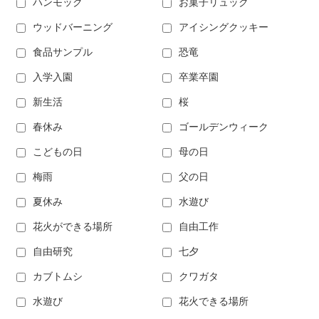
ハンモック
お菓子リュック
ウッドバーニング
アイシングクッキー
食品サンプル
恐竜
入学入園
卒業卒園
新生活
桜
春休み
ゴールデンウィーク
こどもの日
母の日
梅雨
父の日
夏休み
水遊び
花火ができる場所
自由工作
自由研究
七夕
カブトムシ
クワガタ
水遊び
花火できる場所